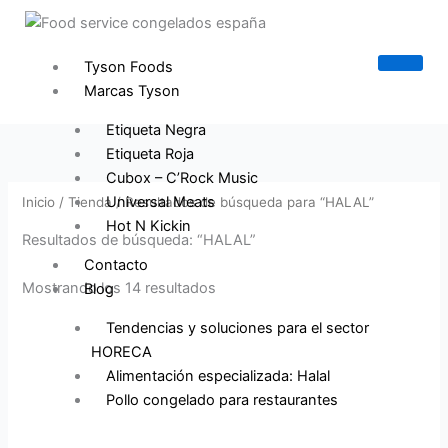
Ordenado
Ir
B
por
los
al
u
últimos
contenido
Tyson Foods
s
Marcas Tyson
c
a
Etiqueta Negra
Etiqueta Roja
r
Cubox – C’Rock Music
Universal Meats
Inicio
/
Tienda
/ Resultados de búsqueda para “HALAL”
Hot N Kickin
Resultados de búsqueda: “HALAL”
Contacto
Mostrando los 14 resultados
Blog
Tendencias y soluciones para el sector
HORECA
Alimentación especializada: Halal
Pollo congelado para restaurantes