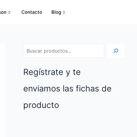
B
son
Contacto
Blog
u
s
c
a
r
Regístrate y te
enviamos las fichas de
producto