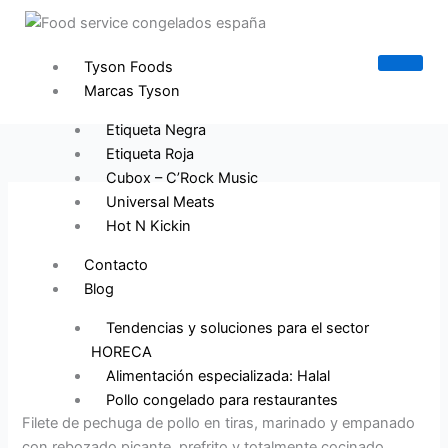
Ir
B
al
u
contenido
Tyson Foods
s
Marcas Tyson
c
a
Etiqueta Negra
Etiqueta Roja
r
Cubox – C’Rock Music
Universal Meats
Hot N Kickin
Contacto
Blog
Tendencias y soluciones para el sector
HORECA
Alimentación especializada: Halal
Pollo congelado para restaurantes
Filete de pechuga de pollo en tiras, marinado y empanado
con rebozado picante, prefrito y totalmente cocinado