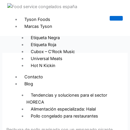
Ir
B
al
u
contenido
Tyson Foods
s
Marcas Tyson
c
a
Etiqueta Negra
Etiqueta Roja
r
Cubox – C’Rock Music
Universal Meats
Hot N Kickin
Contacto
Blog
Tendencias y soluciones para el sector
HORECA
Alimentación especializada: Halal
Pollo congelado para restaurantes
Pechuga de pollo marinada con un empanado picante,