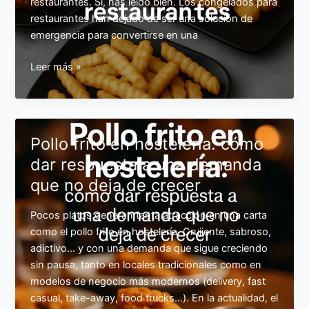
restaurantes. Sí, has leído bien. Los congelados para
restaurantes han dejado de ser una solución de
emergencia para convertirse en una
Cómo
Leer más »
diseñar
una
carta
moderna
Pollo frito en hostelería: cómo
con
dar respuesta a una demanda
productos
que no deja de crecer
congelados
para
restaurantes
Pocos platos generan tanta atracción en una carta
como el pollo frito en hostelería. Crujiente, sabroso,
adictivo… y con una demanda que sigue creciendo
sin pausa, tanto en locales tradicionales como en
modelos de negocio más modernos (delivery, fast
casual, take-away, food trucks…). En la actualidad, el