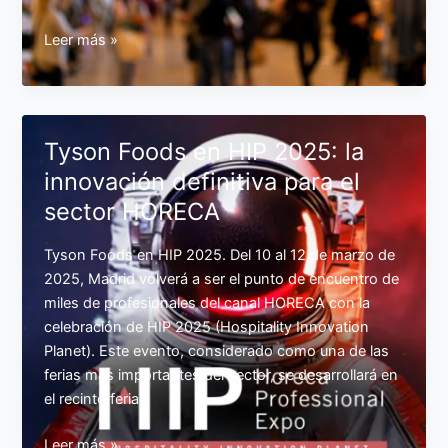
2
Leer más »
Eventos
de
alimentación
congelada
Tyson Foods en HIP 2025: la
en
innovación definitiva para el
2025
sector HORECA
que
debes
visitar
Tyson Foods en HIP 2025. Del 10 al 12 de marzo de
2025, Madrid volverá a ser el punto de encuentro de
miles de profesionales del canal HORECA con la
celebración de HIP 2025 (Hospitality Innovation
Planet). Este evento, considerado como una de las
ferias más importantes del sector, se desarrollará en
el recinto ferial
Tyson
Leer más »