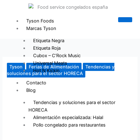
Ir
al
contenido
Tyson Foods
Marcas Tyson
Etiqueta Negra
Etiqueta Roja
Cubox – C’Rock Music
Universal Meats
Tyson
Ferias de Alimentación
Tendencias y
Hot N Kickin
soluciones para el sector HORECA
Contacto
Blog
Tendencias y soluciones para el sector
HORECA
Alimentación especializada: Halal
Pollo congelado para restaurantes