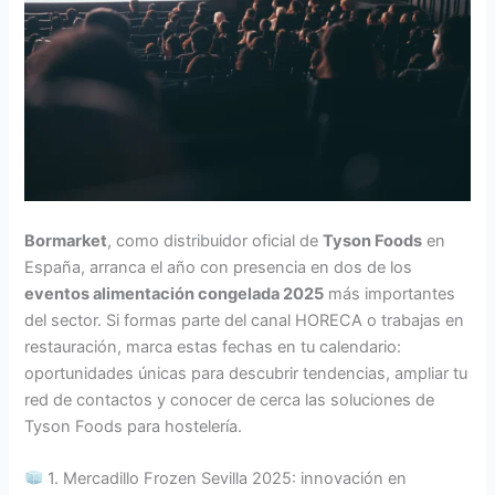
Bormarket
, como distribuidor oficial de
Tyson Foods
en
España, arranca el año con presencia en dos de los
eventos alimentación congelada 2025
más importantes
del sector. Si formas parte del canal HORECA o trabajas en
restauración, marca estas fechas en tu calendario:
oportunidades únicas para descubrir tendencias, ampliar tu
red de contactos y conocer de cerca las soluciones de
Tyson Foods para hostelería.
1. Mercadillo Frozen Sevilla 2025: innovación en